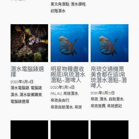
東北角潛點,
潛水課程,
初階潛水
潛水電腦錶選
明星物種盡收
帛琉交通機票
擇
眼底|帛琉潛水
美食都在這|帛
潛點-潛啤人
琉潛水潛點-潛
2020年8月4日
·
啤人
2020年2月14日
·
潛水電腦錶,
電腦錶,
2020年2月12日
·
PALAU,
帛琉潛水,
潛水,
潛水裝備購買,
帛琉,
潛水,
自助潛水,
帛琉自由行,
電腦錶選擇
帛琉旅費,
帛琉遊記
帛琉自助潛水,
帛琉