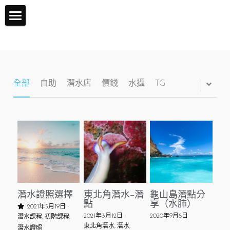
×
商品分類
主頁
課程及活動流程
Q&A
證照地圖
全部
自助
潛水店
價錢
水攝
TG
初階課程(OW)
關於潛水
關於課程
進階課程(AOW)
關於Fundiving
體驗潛水
關於體驗潛水
Fundiving
潛水證照選擇
東北角潛水-潛
龜山島潛點分
其他潛水課程
點
享（水肺）
2021年5月19日
·
2021年3月12日
·
2020年9月8日
潛水課程,
初階課程,
東北角潛水,
潛水,
潛水證照