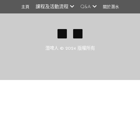
課程及活動流程
Q&A
主頁
關於潛水
東北角潛水-潛點